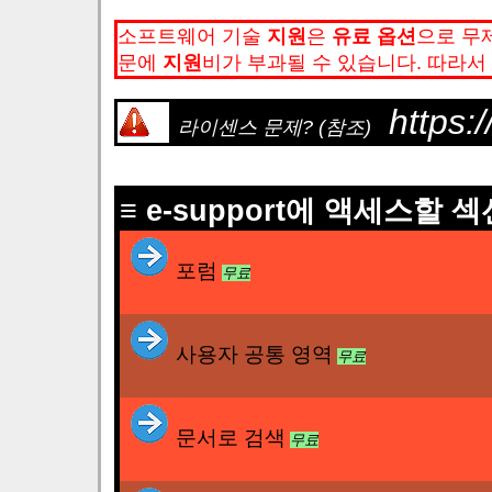
소프트웨어 기술
지원
은
유료 옵션
으로 무
문에
지원
비가 부과될 수 있습니다. 따라서
https:
라이센스 문제? (참조)
≡ e-support에 액세스할
포럼
무료
사용자 공통 영역
무료
문서로 검색
무료