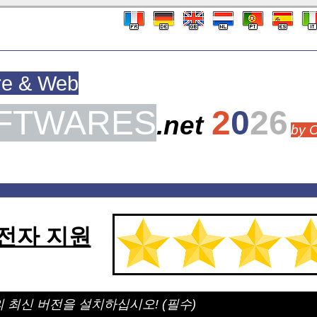
re & Web
FTWARES
2
0
26
.net
by 
 전자 지원
최신 버전을 설치하십시오! (필수)