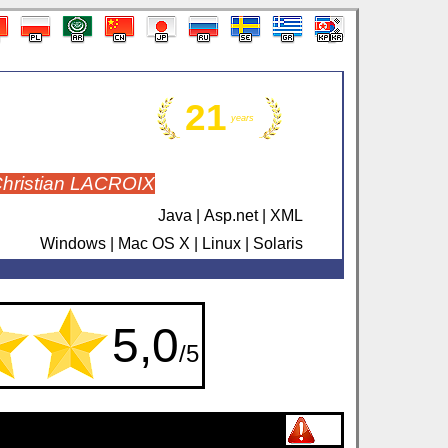
21
years
Christian LACROIX
Java | Asp.net | XML
Windows | Mac OS X | Linux | Solaris
5,0
/5