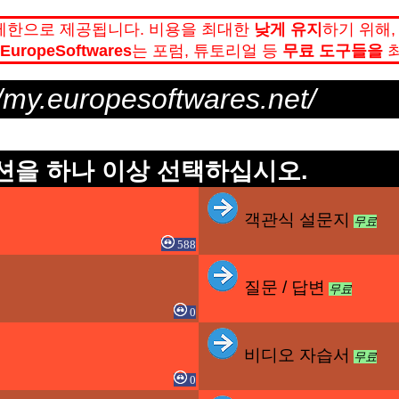
제한으로 제공됩니다. 비용을 최대한
낮게 유지
하기 위해
EuropeSoftwares
는 포럼, 튜토리얼 등
무료 도구들을
최
//my.europesoftwares.net/
 섹션을 하나 이상 선택하십시오.
객관식 설문지
무료
588
질문 / 답변
무료
0
비디오 자습서
무료
0